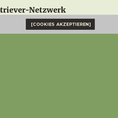
etriever-Netzwerk
[COOKIES AKZEPTIEREN]
viel Leid erfahren mussten, aber auch viele glücklic
uf ein Leben in der Familie, mit Hilfe und Unterstützu
. Wir durften erleben, wie sie in Ihren Adoptivfamili
le Jahre umsorgt und geliebt, die Zeit nach d
e von ihnen mussten leider in das Land hinter d
glich die Gewissheit, dass sie noch gute, schöne Jah