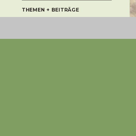
THEMEN + BEITRÄGE
‚Zucht‘ oder doch Vermehrung?
‚Es war einmal…‘ – Der Anfang vieler
Märchen
Auswahl oder Inzucht, wer zahlt den
he
Preis?
Billigwelpen = Elend u. Leid der
Vermehrerzuchthunde
Folgen der Ausbeutung als
ng
Vermehrerzuchthündin
Ist die Zucht von Billigwelpen out?
en
Ist die Zucht von Billigwelpen out?
er
Globalisierung beim Welpenkauf
er
Qualzucht – Gendefekt
Stammbaum ehem.
re
Vermehrer’zucht’hündinnen
Tricks mit Hund und Katze
Verantwortungsvolle Hundezucht oder
Vermehrung?