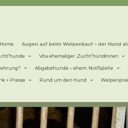
lpen = ein 'Produkt' der Vermehrung – Mitleid ist ein schlechter Ber
Home
Augen auf beim Welpenkauf – der Hund al
zucht’hunde
Vita ehemaliger ‚Zucht’hündinnen
mehrung?
Abgabehunde – ehem. Notf(a)elle
nk + Presse
Rund um den Hund
Welpenprei