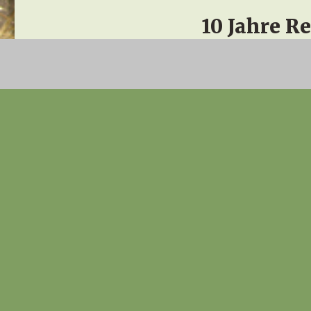
10 Jahre R
Jahre auf die wir stolz sind, in denen wir 
Momente erleben durften.
Viele
ehemalige ‚Zucht‘hunde
konnten wir a
von wunderbaren Pflegefamilien, vorbereiten
immer mehr aufblühten, wo sie für vie
Welpenproduktion erleben durften. Viel
Regenbogenbrücke umziehen. Uns bleibt ledi
erleben durften.