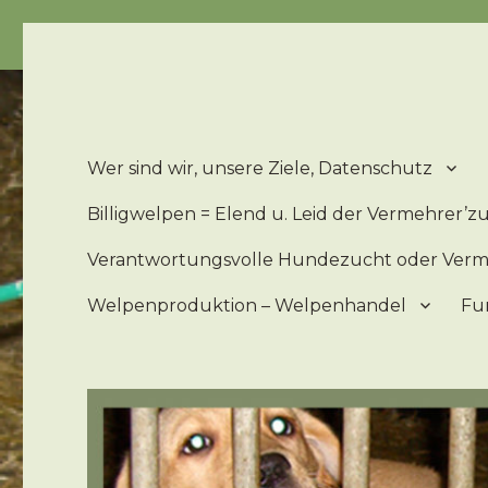
Billigwelpen = Leid u. Elend der 'Zucht'hunde – Billigwe
Wer sind wir, unsere Ziele, Datenschutz
Billigwelpen = Elend u. Leid der Vermehrer’
Verantwortungsvolle Hundezucht oder Ver
Welpenproduktion – Welpenhandel
Fu