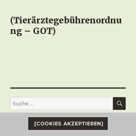
(Tierärztegebührenordnu
ng – GOT)
SU
Suche
nach:
[COOKIES AKZEPTIEREN]