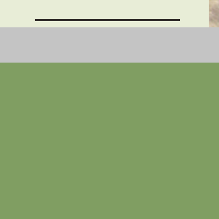
THEMEN + BEITRÄGE
‚Zucht‘ oder doch Vermehrung?
en
‚Es war einmal…‘ – Der Anfang vieler
in
Märchen
rt
Auswahl oder Inzucht, wer zahlt den
Preis?
er
Billigwelpen = Elend u. Leid der
ch
Vermehrerzuchthunde
n“
Folgen der Ausbeutung als
Vermehrerzuchthündin
Ist die Zucht von Billigwelpen out?
Ist die Zucht von Billigwelpen out?
en
Globalisierung beim Welpenkauf
Qualzucht – Gendefekt
nn
Stammbaum ehem.
es
Vermehrer’zucht’hündinnen
Tricks mit Hund und Katze