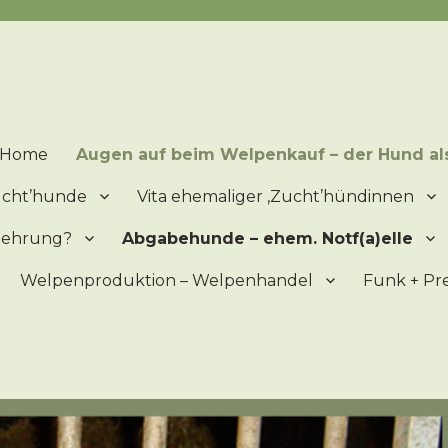
lpen = ein 'Produkt' der Vermehrung – Mitleid ist ein schlechter Ber
Home
Augen auf beim Welpenkauf – der Hund al
zucht’hunde
Vita ehemaliger ‚Zucht’hündinnen
mehrung?
Abgabehunde – ehem. Notf(a)elle
Welpenproduktion – Welpenhandel
Funk + Pr