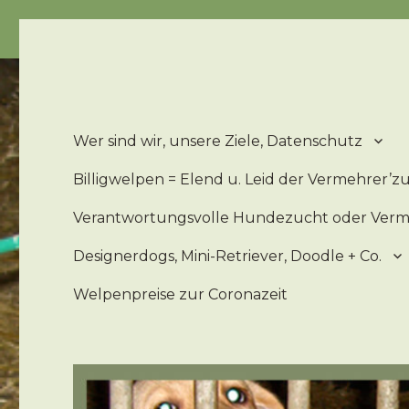
Billigwelpen = Leid u. Elend der 'Zucht'hunde – Billigwe
Wer sind wir, unsere Ziele, Datenschutz
Billigwelpen = Elend u. Leid der Vermehrer’
Verantwortungsvolle Hundezucht oder Ver
Designerdogs, Mini-Retriever, Doodle + Co.
Welpenpreise zur Coronazeit