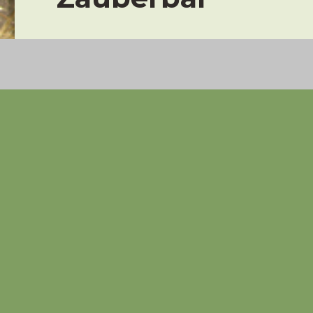
Es ist gar nicht so einfach, die richtigen
…angefangen hat alles damit, dass meine
eines Milztumors verstorben ist. Sie war 
unser Leben gekommen und ebenso hat 
getroffen, weil ich überhaupt nicht dara
Goldi-Rüde Duncan nach 16 gemeinsamen
war nach dem Schock, den Insa´s Tod in mi
Hund. Aber die Stille im Haus war einfach 
Und so kam es, dass Käthe mir von eine
werden sollte, weil das jüngste Kind in d
und ich fuhren nach NRW um uns die klei
kommen musste.