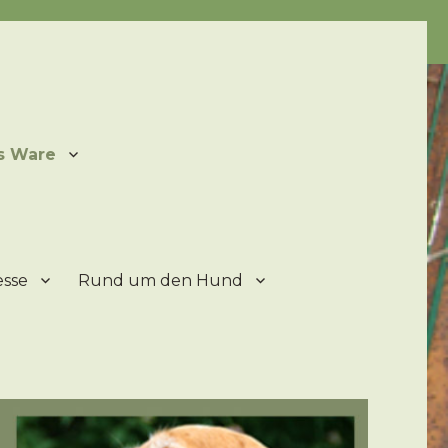
ater
s Ware
esse
Rund um den Hund