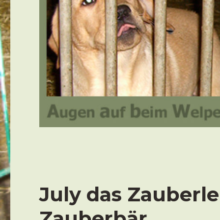
July das Zauberle
Zauberbär