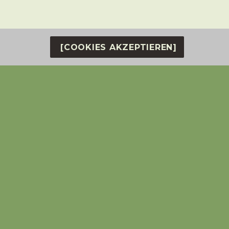
eue Familie fanden.
[COOKIES AKZEPTIEREN]
 2007 †2019
Paul 2007 †2018
Vicky – 2007
© RB – Vita
©J.D.