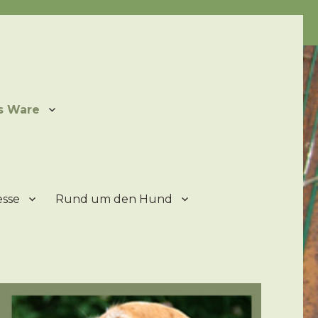
ater
s Ware
esse
Rund um den Hund