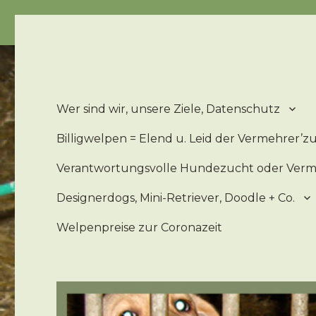
Billigwelpen = Leid u. Elend der 'Zucht'hunde – Billigwe
Wer sind wir, unsere Ziele, Datenschutz
Billigwelpen = Elend u. Leid der Vermehrer’
Verantwortungsvolle Hundezucht oder Ver
Designerdogs, Mini-Retriever, Doodle + Co.
Welpenpreise zur Coronazeit