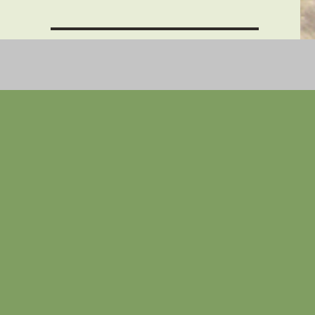
THEMEN + BEITRÄGE
‚Zucht‘ oder doch Vermehrung?
‚Es war einmal…‘ – Der Anfang vieler
Märchen
Auswahl oder Inzucht, wer zahlt den
Preis?
Billigwelpen = Elend u. Leid der
Vermehrerzuchthunde
Folgen der Ausbeutung als
Vermehrerzuchthündin
Ist die Zucht von Billigwelpen out?
Ist die Zucht von Billigwelpen out?
Globalisierung beim Welpenkauf
Qualzucht – Gendefekt
Stammbaum ehem.
Vermehrer’zucht’hündinnen
Tricks mit Hund und Katze