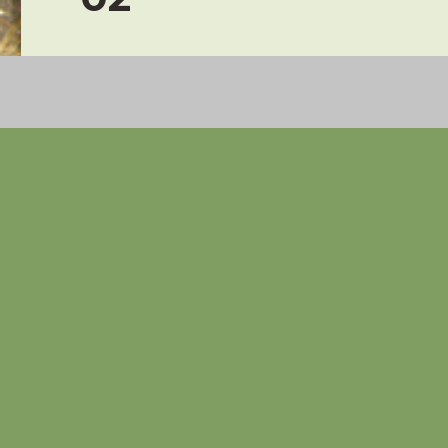
Ehemalige Notf(a)elle, die 2007 – 2008 eine n
Vermittlungshilfe Retriever-Netzwerk
Jule – 2007
Kati – 2007
Loni