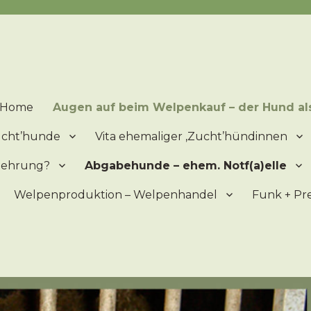
lpen = ein 'Produkt' der Vermehrung – Mitleid ist ein schlechter Ber
Home
Augen auf beim Welpenkauf – der Hund al
zucht’hunde
Vita ehemaliger ‚Zucht’hündinnen
mehrung?
Abgabehunde – ehem. Notf(a)elle
Welpenproduktion – Welpenhandel
Funk + Pr