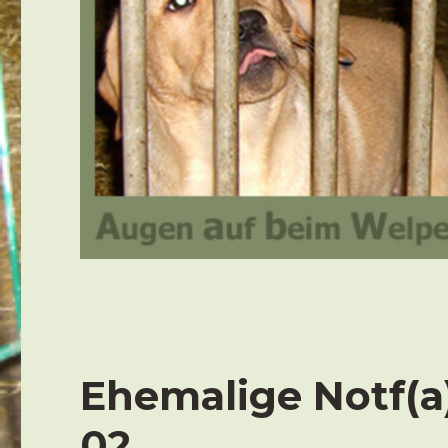
Ehemalige Notf(a
02