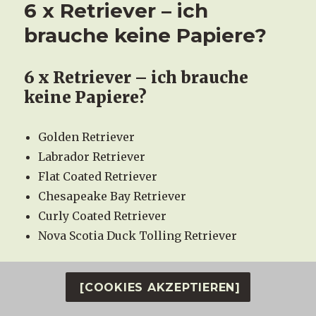
6 x Retriever – ich
brauche keine Papiere?
6 x Retriever – ich brauche
keine Papiere?
Golden Retriever
Labrador Retriever
Flat Coated Retriever
Chesapeake Bay Retriever
Curly Coated Retriever
Nova Scotia Duck Tolling Retriever
„ Ist das ein Retriever?“ Ja, aber es ist ein
[COOKIES AKZEPTIEREN]
Labrador-, Golden-, Flat Coated-, Curly Coated-,
Chesapeake Bay- oder Nova Scotia Duck