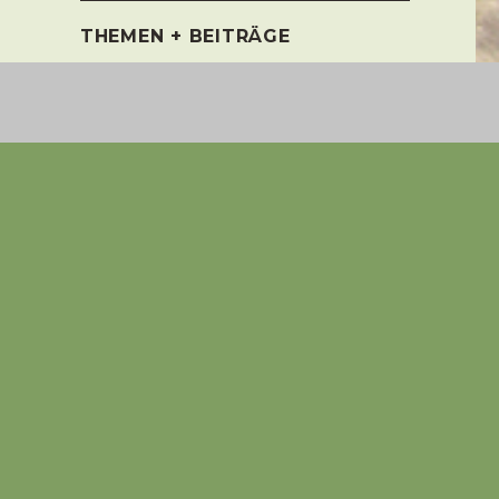
THEMEN + BEITRÄGE
‚Zucht‘ oder doch Vermehrung?
‚Es war einmal…‘ – Der Anfang vieler
Märchen
Auswahl oder Inzucht, wer zahlt den
Preis?
Billigwelpen = Elend u. Leid der
Vermehrerzuchthunde
Folgen der Ausbeutung als
Vermehrerzuchthündin
Ist die Zucht von Billigwelpen out?
Ist die Zucht von Billigwelpen out?
Globalisierung beim Welpenkauf
Qualzucht – Gendefekt
Stammbaum ehem.
Vermehrer’zucht’hündinnen
Tricks mit Hund und Katze
Verantwortungsvolle Hundezucht oder
Vermehrung?