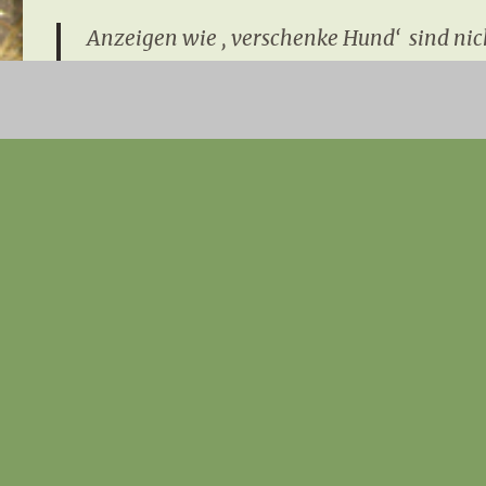
Anzeigen wie ‚ verschenke Hund‘ sind nic
Die nachfolgenden Punkte von ebay.de sind
Dann kommt ‚ebay‘ ja mit den Anzeigenl
„Produkte oder Dienstleistungen, die ent
Grundsätze von eBay Kleinanzeigen verst
[Zitat ebay]“Darüber hinaus ist der Hande
es sich um sogenannte Listenhunde (auch
Züchter mehr als 3 Würfe pro Jahr von 2 