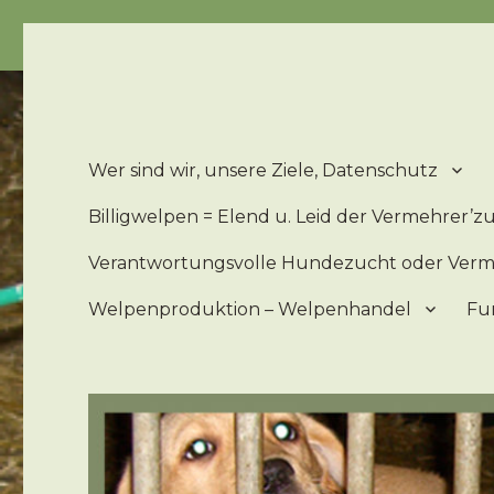
Billigwelpen = Leid u. Elend der 'Zucht'hunde – Billigwe
Wer sind wir, unsere Ziele, Datenschutz
Billigwelpen = Elend u. Leid der Vermehrer’
Verantwortungsvolle Hundezucht oder Ver
Welpenproduktion – Welpenhandel
Fu