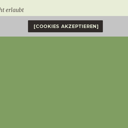
ht erlaubt
 sehr interessant.
[COOKIES AKZEPTIEREN]
öschungen nicht mehr nach
weder gegen geltendes Recht oder gegen die
oßen […]“
l mit Hunden nicht zulässig, wenn:
 Mischlinge) handelt
Rassen anbieten