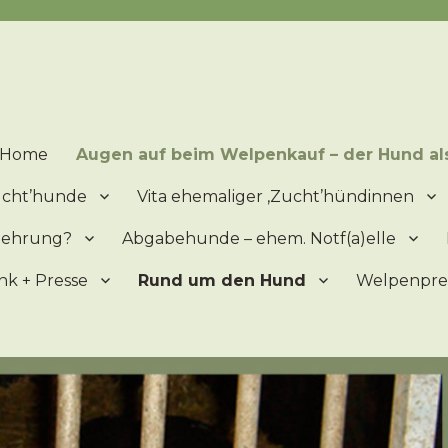
lpen = ein 'Produkt' der Vermehrung – Mitleid ist ein schlechter Ber
Home
Augen auf beim Welpenkauf – der Hund al
zucht’hunde
Vita ehemaliger ‚Zucht’hündinnen
mehrung?
Abgabehunde – ehem. Notf(a)elle
nk + Presse
Rund um den Hund
Welpenprei