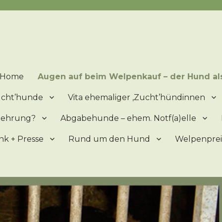
lpen = ein 'Produkt' der Vermehrung – Mitleid ist ein schlechter Ber
Home
Augen auf beim Welpenkauf – der Hund al
zucht’hunde
Vita ehemaliger ‚Zucht’hündinnen
mehrung?
Abgabehunde – ehem. Notf(a)elle
nk + Presse
Rund um den Hund
Welpenprei