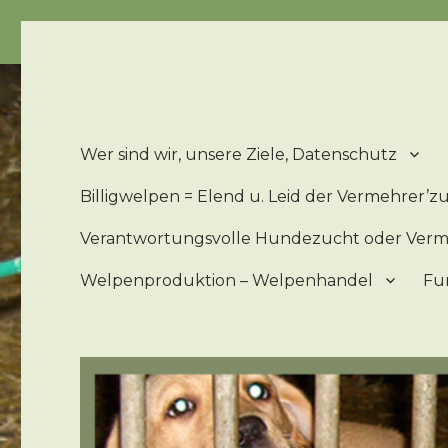
Billigwelpen = Leid u. Elend der 'Zucht'hunde – Billigwe
Wer sind wir, unsere Ziele, Datenschutz
Billigwelpen = Elend u. Leid der Vermehrer’
Verantwortungsvolle Hundezucht oder Ver
Welpenproduktion – Welpenhandel
Fu