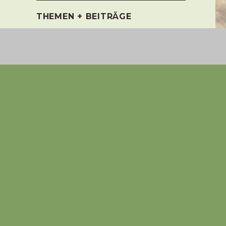
THEMEN + BEITRÄGE
‚Zucht‘ oder doch Vermehrung?
‚Es war einmal…‘ – Der Anfang vieler
Märchen
Auswahl oder Inzucht, wer zahlt den
Preis?
Billigwelpen = Elend u. Leid der
Vermehrerzuchthunde
Folgen der Ausbeutung als
Vermehrerzuchthündin
Ist die Zucht von Billigwelpen out?
Ist die Zucht von Billigwelpen out?
er
Globalisierung beim Welpenkauf
it
Qualzucht – Gendefekt
us
Stammbaum ehem.
Vermehrer’zucht’hündinnen
Tricks mit Hund und Katze
Verantwortungsvolle Hundezucht oder
Vermehrung?