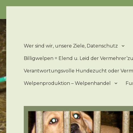
Billigwelpen = Leid u. Elend der 'Zucht'hunde – Billigwe
Wer sind wir, unsere Ziele, Datenschutz
Billigwelpen = Elend u. Leid der Vermehrer’
Verantwortungsvolle Hundezucht oder Ver
Welpenproduktion – Welpenhandel
Fu