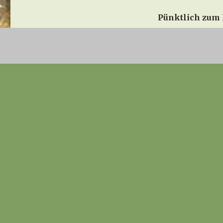
Pünktlich zum 
Autor
Welpenadmin
Vergrößern
Veröffentlicht
6. August 2014
am
Kategorien
Funk + Presse
Foto: Eibner-Pre
Schlagwörter
ausgesetzt
,
Esslingen
,
fundhunde
,
tierheim
Quelle und Link
Anmerkung:
Der/die Halter
Hund ausfindi
einem Tiertra
welchem Grund a
Unfassbar!